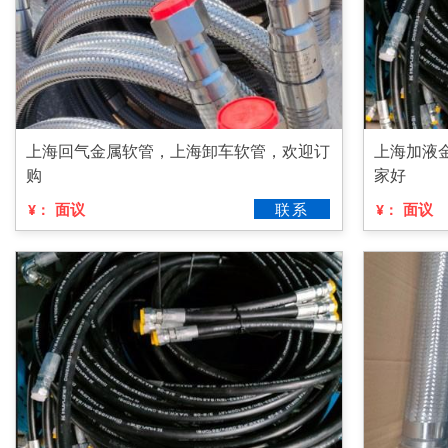
上海回气金属软管，上海卸车软管，欢迎订
上海加液
购
家好
面议
联系
面议
¥：
¥：