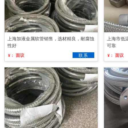
上海加液金属软管销售，选材精良，耐腐蚀
上海市低
性好
可靠
面议
联系
面议
¥：
¥：