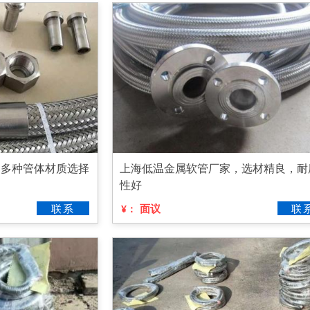
，多种管体材质选择
上海低温金属软管厂家，选材精良，耐
性好
联系
面议
联
¥：